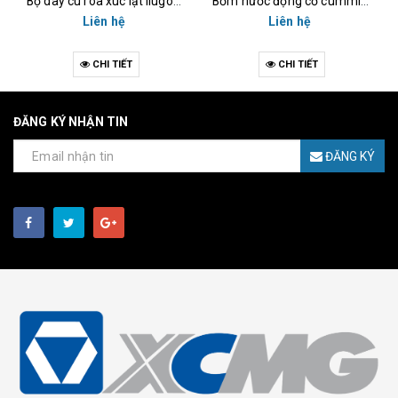
Bộ dây cu roa xúc lật liugong, lonking, xcmg, sdlg
Bơm nước động cơ cummins, weichai, yuchai
Liên hệ
Liên hệ
CHI TIẾT
CHI TIẾT
ĐĂNG KÝ NHẬN TIN
ĐĂNG KÝ