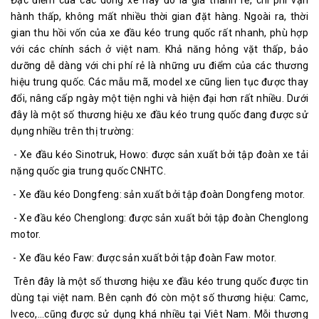
Đặc điểm của các dòng xe này đó là giá thành rẻ, chi phí vận
hành thấp, không mất nhiều thời gian đặt hàng. Ngoài ra, thời
gian thu hồi vốn của xe đầu kéo trung quốc rất nhanh, phù hợp
với các chính sách ở việt nam. Khả năng hỏng vặt thấp, bảo
dưỡng dễ dàng với chi phí rẻ là những ưu điểm của các thương
hiệu trung quốc. Các mẫu mã, model xe cũng lien tục được thay
đổi, nâng cấp ngày một tiện nghi và hiện đại hơn rất nhiều. Dưới
đây là một số thương hiệu xe đầu kéo trung quốc đang được sử
dụng nhiều trên thị trường:
- Xe đầu kéo Sinotruk, Howo: được sản xuất bởi tập đoàn xe tải
nặng quốc gia trung quốc CNHTC.
- Xe đầu kéo Dongfeng: sản xuất bởi tập đoàn Dongfeng motor.
- Xe đầu kéo Chenglong: được sản xuất bởi tập đoàn Chenglong
motor.
- Xe đầu kéo Faw: được sản xuất bởi tập đoàn Faw motor.
Trên đây là một số thương hiệu xe đầu kéo trung quốc được tin
dùng tại việt nam. Bên cạnh đó còn một số thương hiệu: Camc,
Iveco,...cũng được sử dụng khá nhiều tại Viêt Nam. Mỗi thương