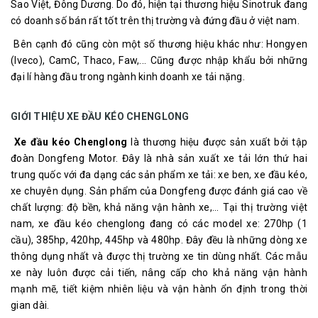
Sao Việt, Đông Dương. Do đó, hiện tại thương hiệu Sinotruk đang
có doanh số bán rất tốt trên thị trường và đứng đầu ở việt nam.
Bên cạnh đó cũng còn một số thương hiệu khác như: Hongyen
(Iveco), CamC, Thaco, Faw,... Cũng được nhập khẩu bởi những
đại lí hàng đầu trong ngành kinh doanh xe tải nặng.
GIỚI THIỆU XE ĐẦU KÉO CHENGLONG
Xe đầu kéo Chenglong
là thương hiệu được sản xuất bởi tập
đoàn Dongfeng Motor. Đây là nhà sản xuất xe tải lớn thứ hai
trung quốc với đa dạng các sản phẩm xe tải: xe ben, xe đầu kéo,
xe chuyên dụng. Sản phẩm của Dongfeng được đánh giá cao về
chất lượng: độ bền, khả năng vận hành xe,... Tại thị trường việt
nam, xe đầu kéo chenglong đang có các model xe: 270hp (1
cầu), 385hp, 420hp, 445hp và 480hp. Đây đều là những dòng xe
thông dụng nhất và được thị trường xe tin dùng nhất. Các mẫu
xe này luôn được cải tiến, nâng cấp cho khả năng vận hành
mạnh mẽ, tiết kiệm nhiên liệu và vận hành ổn định trong thời
gian dài.