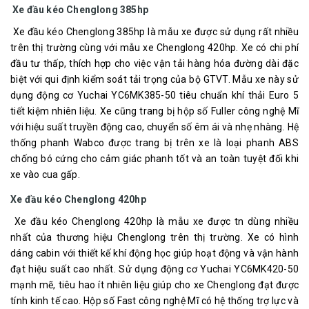
Xe đầu kéo Chenglong 385hp
Xe đầu kéo Chenglong 385hp là mẫu xe được sử dụng rất nhiều
trên thị trường cùng với mẫu xe Chenglong 420hp. Xe có chi phí
đầu tư thấp, thích hợp cho việc vận tải hàng hóa đường dài đặc
biệt với qui định kiểm soát tải trọng của bộ GTVT. Mẫu xe này sử
dụng động cơ Yuchai YC6MK385-50 tiêu chuẩn khí thải Euro 5
tiết kiệm nhiên liệu. Xe cũng trang bị hộp số Fuller công nghệ Mĩ
với hiệu suất truyền động cao, chuyển số êm ái và nhẹ nhàng. Hệ
thống phanh Wabco được trang bị trên xe là loại phanh ABS
chống bó cứng cho cảm giác phanh tốt và an toàn tuyệt đối khi
xe vào cua gấp.
Xe đầu kéo Chenglong 420hp
Xe đầu kéo Chenglong 420hp là mẫu xe được tn dùng nhiều
nhất của thương hiệu Chenglong trên thị trường. Xe có hình
dáng cabin với thiết kế khí động học giúp hoạt động và vận hành
đạt hiệu suất cao nhất. Sử dụng động cơ Yuchai YC6MK420-50
mạnh mẽ, tiêu hao ít nhiên liệu giúp cho xe Chenglong đạt được
tính kinh tế cao. Hộp số Fast công nghệ Mĩ có hệ thống trợ lực và