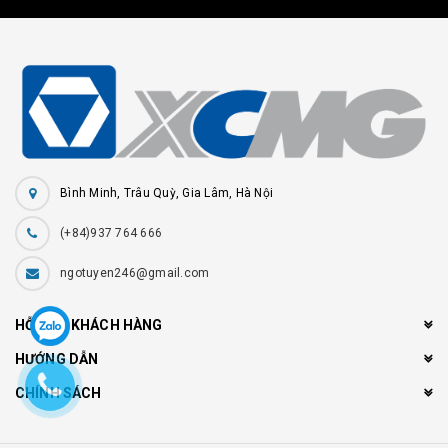
Bình Minh, Trâu Quỳ, Gia Lâm, Hà Nội
(+84)937 764 666
ngotuyen246@gmail.com
HỖ TRỢ KHÁCH HÀNG
HƯỚNG DẪN
CHÍNH SÁCH