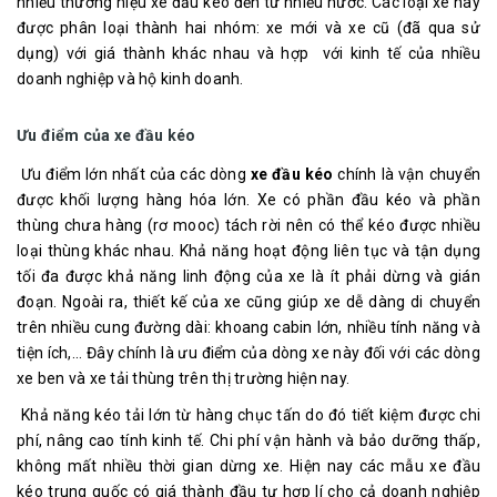
nhiều thương hiệu xe đầu kéo đến từ nhiều nước. Các loại xe này
được phân loại thành hai nhóm: xe mới và xe cũ (đã qua sử
dụng) với giá thành khác nhau và hợp với kinh tế của nhiều
doanh nghiệp và hộ kinh doanh.
Ưu điểm của xe đầu kéo
Ưu điểm lớn nhất của các dòng
xe đầu kéo
chính là vận chuyển
được khối lượng hàng hóa lớn. Xe có phần đầu kéo và phần
thùng chưa hàng (rơ mooc) tách rời nên có thể kéo được nhiều
loại thùng khác nhau. Khả năng hoạt động liên tục và tận dụng
tối đa được khả năng linh động của xe là ít phải dừng và gián
đoạn. Ngoài ra, thiết kế của xe cũng giúp xe dễ dàng di chuyển
trên nhiều cung đường dài: khoang cabin lớn, nhiều tính năng và
tiện ích,... Đây chính là ưu điểm của dòng xe này đối với các dòng
xe ben và xe tải thùng trên thị trường hiện nay.
Khả năng kéo tải lớn từ hàng chục tấn do đó tiết kiệm được chi
phí, nâng cao tính kinh tế. Chi phí vận hành và bảo dưỡng thấp,
không mất nhiều thời gian dừng xe. Hiện nay các mẫu xe đầu
kéo trung quốc có giá thành đầu tư hợp lí cho cả doanh nghiệp