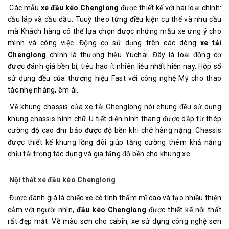
Các mẫu
xe đầu kéo Chenglong
được thiết kế với hai loại chính:
cầu láp và cầu dầu. Tuuỳ theo từng điều kiện cụ thể và nhu cầu
mà Khách hàng có thể lựa chọn được những mẫu xe ưng ý cho
mình và công việc. Động cơ sử dụng trên các dòng
xe tải
Chenglong
chính là thương hiệu Yuchai. Đây là loại động cơ
được đánh giá bền bỉ, tiêu hao ít nhiên liệu nhất hiện nay. Hộp số
sử dụng đều của thương hiệu Fast với công nghệ Mỹ cho thao
tác nhẹ nhàng, êm ái.
Về khung chassis của xe tải Chenglong nói chung đều sử dụng
khung chassis hình chữ U tiết diện hình thang được dập từ thép
cường độ cao đnr bảo được độ bền khi chở hàng nặng. Chassis
được thiết kế khung lồng đôi giúp tăng cường thêm khả năng
chịu tải trọng tác dụng và gia tăng độ bền cho khung xe.
Nội thất xe đầu kéo Chenglong
Được đánh giá là chiếc xe có tính thẩm mĩ cao và tạo nhiều thiện
cảm với người nhìn,
đầu kéo Chenglong
được thiết kế nội thất
rất đẹp mắt. Về màu sơn cho cabin, xe sử dụng công nghệ sơn