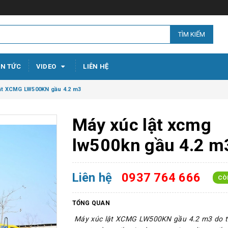
TÌM KIẾM
IN TỨC
VIDEO
LIÊN HỆ
ật XCMG LW500KN gầu 4.2 m3
Máy xúc lật xcmg
lw500kn gầu 4.2 m
Liên hệ
0937 764 666
CÒ
TỔNG QUAN
Máy xúc lật XCMG LW500KN gầu 4.2 m3 do t