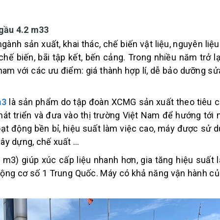
gầu 4.2 m33
ngành sản xuất, khai thác, chế biến vật liệu, nguyên li
hế biến, bãi tập kết, bến cảng. Trong nhiều năm trở l
nam với các ưu điểm: giá thành hợp lí, dễ bảo dưỡng sửa
m3
là sản phẩm do tập đoàn XCMG sản xuất theo tiêu ch
át triển và đưa vào thị trường Việt Nam để hướng tớ
oạt động bền bỉ, hiệu suất làm việc cao, máy được sử 
ây dựng, chế xuất ...
3) giúp xúc cấp liệu nhanh hơn, gia tăng hiệu suất là
ng cơ số 1 Trung Quốc. Máy có khả năng vận hành của 