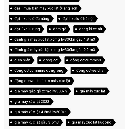
đại lí mua bán máy xúc lật ở lạng sơn
đại lí xe lu ở đà nẵng
đại lí xe lu ở hà nội
đại lí xe lu rung
dăm gỗ
đăng kí xe tải
đánh giá máy xúc lật xcmg lw300kn gầu 1.8 m3
đánh giá máy xúc lật xcmg lw300kn gầu 2.2 m3
điện biên
động cơ
động cơ cummins
động cơ cummins dongfeng
động cơ weichai
động cơ weichai cho máy xúc lật
giá máy gắp gỗ xcmg lw300kn
giá máy xúc lật
giá máy xúc lật 2022
giá máy xúc lật 4.5m3 lw500kn
giá máy xúc lật gầu 3.5m3
giá máy xúc lật liugong