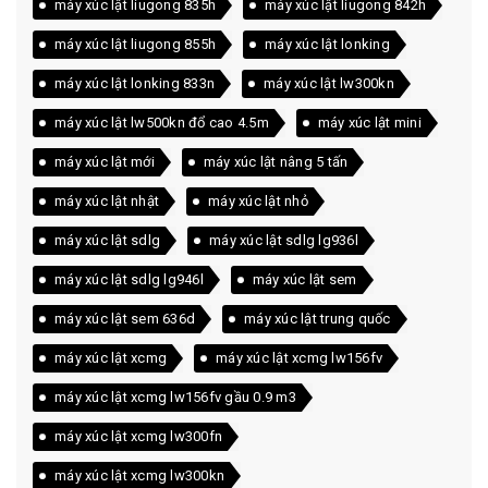
máy xúc lật liugong 835h
máy xúc lật liugong 842h
máy xúc lật liugong 855h
máy xúc lật lonking
máy xúc lật lonking 833n
máy xúc lật lw300kn
máy xúc lật lw500kn đổ cao 4.5m
máy xúc lật mini
máy xúc lật mới
máy xúc lật nâng 5 tấn
máy xúc lật nhật
máy xúc lật nhỏ
máy xúc lật sdlg
máy xúc lật sdlg lg936l
máy xúc lật sdlg lg946l
máy xúc lật sem
máy xúc lật sem 636d
máy xúc lật trung quốc
máy xúc lật xcmg
máy xúc lật xcmg lw156fv
máy xúc lật xcmg lw156fv gầu 0.9 m3
máy xúc lật xcmg lw300fn
máy xúc lật xcmg lw300kn