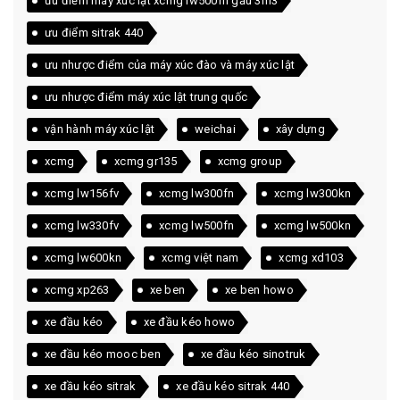
ưu điểm máy xúc lật xcmg lw500fn gầu 3m3
ưu điểm sitrak 440
ưu nhược điểm của máy xúc đào và máy xúc lật
ưu nhược điểm máy xúc lật trung quốc
vận hành máy xúc lật
weichai
xây dựng
xcmg
xcmg gr135
xcmg group
xcmg lw156fv
xcmg lw300fn
xcmg lw300kn
xcmg lw330fv
xcmg lw500fn
xcmg lw500kn
xcmg lw600kn
xcmg việt nam
xcmg xd103
xcmg xp263
xe ben
xe ben howo
xe đầu kéo
xe đầu kéo howo
xe đầu kéo mooc ben
xe đầu kéo sinotruk
xe đầu kéo sitrak
xe đầu kéo sitrak 440