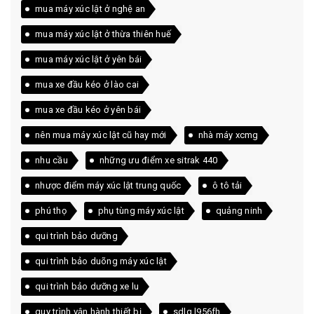
mua máy xúc lật ở nghệ an
mua máy xúc lật ở thừa thiên huế
mua máy xúc lật ở yên bái
mua xe đầu kéo ở lào cai
mua xe đầu kéo ở yên bái
nên mua máy xúc lật cũ hay mới
nhà máy xcmg
nhu cầu
những ưu điểm xe sitrak 440
nhược điểm máy xúc lật trung quốc
ô tô tải
phú thọ
phụ tùng máy xúc lật
quảng ninh
qui trình bảo dưỡng
qui trình bảo duõng máy xúc lật
qui trình bảo dưỡng xe lu
quy trình vận hành thiết bị
sdlg l956fh