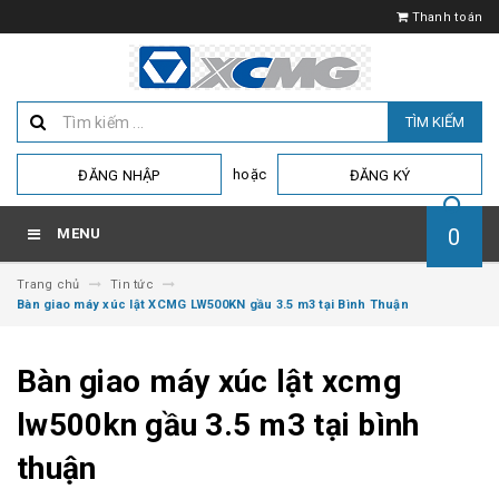
Thanh toán
TÌM KIẾM
hoặc
ĐĂNG NHẬP
ĐĂNG KÝ
0
MENU
Trang chủ
Tin tức
Bàn giao máy xúc lật XCMG LW500KN gầu 3.5 m3 tại Bình Thuận
Bàn giao máy xúc lật xcmg
lw500kn gầu 3.5 m3 tại bình
thuận