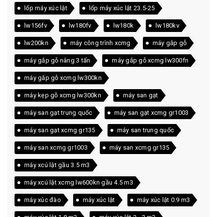
lốp máy xúc lật
lốp máy xúc lật 23.5-25
lw156fv
lw180fv
lw180k
lw180kv
lw200kn
máy công trình xcmg
máy gắp gỗ
máy gắp gỗ nâng 3 tấn
máy gắp gỗ xcmg lw300fn
máy gắp gỗ xcmg lw300kn
máy kẹp gỗ xcmg lw300kn
máy san gạt
máy san gạt trung quốc
máy san gạt xcmg gr1003
máy san gạt xcmg gr135
máy san trung quốc
máy san xcmg gr1003
máy san xcmg gr135
máy xcú lật gầu 3.5 m3
máy xcú lật xcmg lw600kn gầu 4.5 m3
máy xúc đào
máy xúc lật
máy xúc lật 0.9 m3