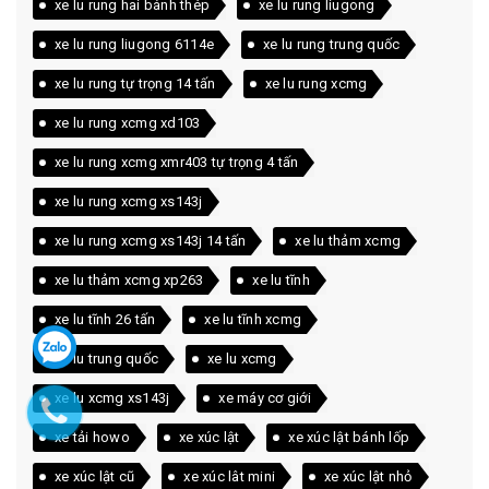
xe lu rung hai bánh thép
xe lu rung liugong
xe lu rung liugong 6114e
xe lu rung trung quốc
xe lu rung tự trọng 14 tấn
xe lu rung xcmg
xe lu rung xcmg xd103
xe lu rung xcmg xmr403 tự trọng 4 tấn
xe lu rung xcmg xs143j
xe lu rung xcmg xs143j 14 tấn
xe lu thảm xcmg
xe lu thảm xcmg xp263
xe lu tĩnh
xe lu tĩnh 26 tấn
xe lu tĩnh xcmg
xe lu trung quốc
xe lu xcmg
xe lu xcmg xs143j
xe máy cơ giới
xe tải howo
xe xúc lật
xe xúc lật bánh lốp
xe xúc lật cũ
xe xúc lât mini
xe xúc lật nhỏ