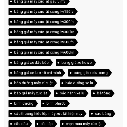
bảng giá máy xúc lật gầu 5 m3
bảng giá máy xúc lật xcmg lw156fv
bảng giá máy xúc lật xcmg lw300fn
bảng giá máy xúc lật xcmg lw300kn
bảng giá máy xúc lật xcmg lw500fn
bảng giá máy xúc lật xcmg lw600kn
bảng giá xe đầu kéo
bảng giá xe howo
bảng giá xe lu ở hồ chí minh
bảng giá xe lu xcmg
bảo dưỡng máy xúc lật
bảo dưỡng xe lu
báo giá máy xúc lật
bảo hành xe lu
bê tông
bình dương
bình phước
các thương hiệu lốp máy xúc lật hiện nay
cao bằng
cầu dầu
cầu láp
chọn mua máy xúc lật