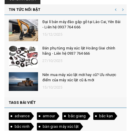
TIN TỨC NỔI BẬT
Đại lí bán máy đào gắp gỗ tại Lào Cai, Yên Bái
- Liên hệ 0937 764 666
15/12/2025
Bán phụ tùng máy xúc lật Hoằng Giai chính
hãng - Liên hệ 0937 764 666
27/10/2025
Nên mua máy xúc lật mới hay cũ? Ưu nhược
điểm của máy xúc lật cũ & mới
15/10/2025
TAGS BÀI VIẾT
advance
armour
bắc giang
bắc kạn
bắc ninh
bàn giao máy xúc lật