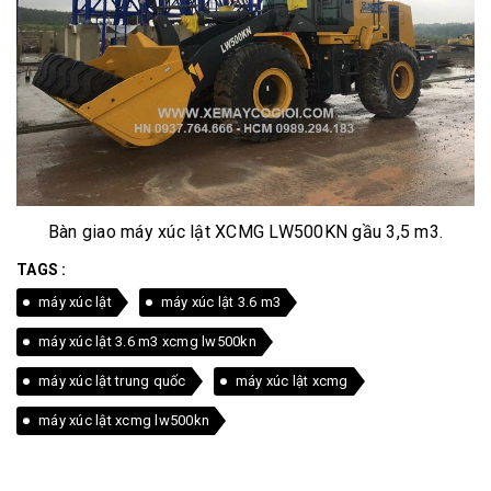
Bàn giao máy xúc lật XCMG LW500KN gầu 3,5 m3.
TAGS :
máy xúc lật
máy xúc lật 3.6 m3
máy xúc lật 3.6 m3 xcmg lw500kn
máy xúc lật trung quốc
máy xúc lật xcmg
máy xúc lật xcmg lw500kn