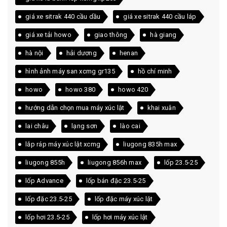
giá xe sitrak 440 cầu dầu
giá xe sitrak 440 cầu láp
giá xe tải howo
giao thông
hà giang
hà nội
hải dương
henan
hình ảnh máy san xcmg gr135
hồ chí minh
howo
howo 380
howo 420
hướng dẫn chọn mua máy xúc lật
khai xuân
lai châu
lạng sơn
lào cai
lắp ráp máy xúc lật xcmg
liugong 835h max
liugong 855h
liugong 856h max
lốp 23.5-25
lốp Advance
lốp bán đặc 23.5-25
lốp đặc 23.5-25
lốp đặc máy xúc lật
lốp hơi 23.5-25
lốp hơi máy xúc lật