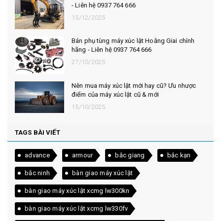
- Liên hệ 0937 764 666
15/12/2025
Bán phụ tùng máy xúc lật Hoằng Giai chính
hãng - Liên hệ 0937 764 666
27/10/2025
Nên mua máy xúc lật mới hay cũ? Ưu nhược
điểm của máy xúc lật cũ & mới
15/10/2025
TAGS BÀI VIẾT
advance
armour
bắc giang
bắc kạn
bắc ninh
bàn giao máy xúc lật
bàn giao máy xúc lật xcmg lw300kn
bàn giao máy xúc lật xcmg lw330fv