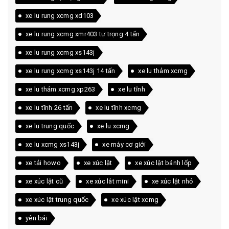
xe lu rung xcmg xd103
xe lu rung xcmg xmr403 tự trọng 4 tấn
xe lu rung xcmg xs143j
xe lu rung xcmg xs143j 14 tấn
xe lu thảm xcmg
xe lu thảm xcmg xp263
xe lu tĩnh
xe lu tĩnh 26 tấn
xe lu tĩnh xcmg
xe lu trung quốc
xe lu xcmg
xe lu xcmg xs143j
xe máy cơ giới
xe tải howo
xe xúc lật
xe xúc lật bánh lốp
xe xúc lật cũ
xe xúc lât mini
xe xúc lật nhỏ
xe xúc lật trung quốc
xe xúc lật xcmg
yên bái