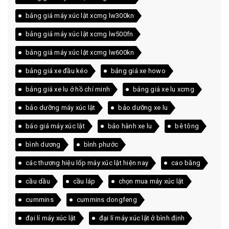
bảng giá máy xúc lật xcmg lw300kn
bảng giá máy xúc lật xcmg lw500fn
bảng giá máy xúc lật xcmg lw600kn
bảng giá xe đầu kéo
bảng giá xe howo
bảng giá xe lu ở hồ chí minh
bảng giá xe lu xcmg
bảo dưỡng máy xúc lật
bảo dưỡng xe lu
báo giá máy xúc lật
bảo hành xe lu
bê tông
bình dương
bình phước
các thương hiệu lốp máy xúc lật hiện nay
cao bằng
cầu dầu
cầu láp
chọn mua máy xúc lật
cummins
cummins dongfeng
đại lí máy xúc lật
đại lí máy xúc lật ở bình định