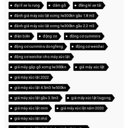
đại lí xe lu rung
dăm gỗ
đăng kí xe tải
đánh giá máy xúc lật xcmg lw300kn gầu 1.8 m3
đánh giá máy xúc lật xcmg lw300kn gầu 2.2 m3
điện biên
động cơ
động cơ cummins
động cơ cummins dongfeng
động cơ weichai
động cơ weichai cho máy xúc lật
giá máy gắp gỗ xcmg lw300kn
giá máy xúc lật
giá máy xúc lật 2022
giá máy xúc lật 4.5m3 lw500kn
giá máy xúc lật gầu 3.5m3
giá máy xúc lật liugong
giá máy xúc lật mini
giá máy xúc lật năm 2020
giá máy xúc lật nhỏ