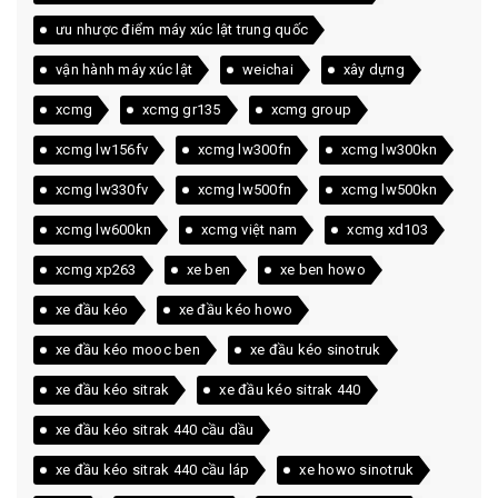
ưu nhược điểm máy xúc lật trung quốc
vận hành máy xúc lật
weichai
xây dựng
xcmg
xcmg gr135
xcmg group
xcmg lw156fv
xcmg lw300fn
xcmg lw300kn
xcmg lw330fv
xcmg lw500fn
xcmg lw500kn
xcmg lw600kn
xcmg việt nam
xcmg xd103
xcmg xp263
xe ben
xe ben howo
xe đầu kéo
xe đầu kéo howo
xe đầu kéo mooc ben
xe đầu kéo sinotruk
xe đầu kéo sitrak
xe đầu kéo sitrak 440
xe đầu kéo sitrak 440 cầu dầu
xe đầu kéo sitrak 440 cầu láp
xe howo sinotruk