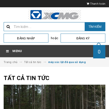
Thanh toán
TÌM KIẾM
hoặc
ĐĂNG NHẬP
ĐĂNG KÝ
0
MENU
Trang chủ
Tất cả tin tức
máy xúc lật đã qua sử dụng
TẤT CẢ TIN TỨC