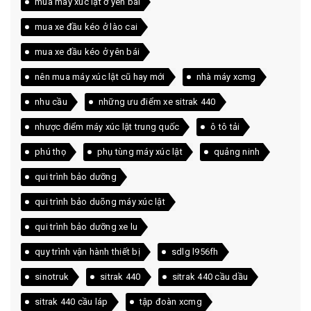
mua máy xúc lật ở yên bái
mua xe đầu kéo ở lào cai
mua xe đầu kéo ở yên bái
nên mua máy xúc lật cũ hay mới
nhà máy xcmg
nhu cầu
những ưu điểm xe sitrak 440
nhược điểm máy xúc lật trung quốc
ô tô tải
phú thọ
phụ tùng máy xúc lật
quảng ninh
qui trình bảo dưỡng
qui trình bảo duõng máy xúc lật
qui trình bảo dưỡng xe lu
quy trình vận hành thiết bị
sdlg l956fh
sinotruk
sitrak 440
sitrak 440 cầu dầu
sitrak 440 cầu láp
tập đoàn xcmg