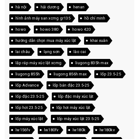
hà nội
hải dương
henan
hình ảnh máy san xcmg gr135
hồ chí minh
howo
howo 380
howo 420
hướng dẫn chọn mua máy xúc lật
khai xuân
lai châu
lạng sơn
lào cai
lắp ráp máy xúc lật xcmg
liugong 835h max
liugong 855h
liugong 856h max
lốp 23.5-25
lốp Advance
lốp bán đặc 23.5-25
lốp đặc 23.5-25
lốp đặc máy xúc lật
lốp hơi 23.5-25
lốp hơi máy xúc lật
lốp máy xúc lật
lốp máy xúc lật 23.5-25
lw156fv
lw180fv
lw180k
lw180kv