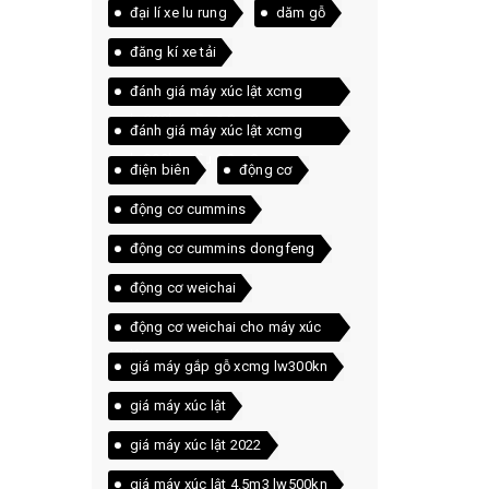
đại lí xe lu rung
dăm gỗ
đăng kí xe tải
đánh giá máy xúc lật xcmg
lw300kn gầu 1.8 m3
đánh giá máy xúc lật xcmg
lw300kn gầu 2.2 m3
điện biên
động cơ
động cơ cummins
động cơ cummins dongfeng
động cơ weichai
động cơ weichai cho máy xúc
lật
giá máy gắp gỗ xcmg lw300kn
giá máy xúc lật
giá máy xúc lật 2022
giá máy xúc lật 4.5m3 lw500kn