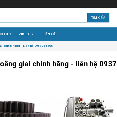
TÌM KIẾM
IN TỨC
VIDEO
LIÊN HỆ
i chính hãng - Liên hệ 0937 764 666
oằng giai chính hãng - liên hệ 0937
Đại lí m
Tuyên Q
Thọ - Li
764 666
22/02/2
Thương 
xúc lật 
trên thị 