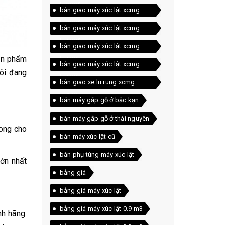
lw330fv
bàn giao máy xúc lật xcmg
lw330fv gàu 1.8 m3
bàn giao máy xúc lật xcmg
lw500fn
bàn giao máy xúc lật xcmg
sản phẩm
lw500kn
bàn giao máy xúc lật xcmg
tôi đang
lw600kn
bàn giao xe lu rung xcmg
xs143j
bán máy gắp gỗ ở bắc kạn
bán máy gắp gỗ ở thái nguyên
hong cho
bán máy xúc lật cũ
bán phụ tùng máy xúc lật
lớn nhất
bảng giá
bảng giá máy xúc lật
bảng giá máy xúc lật 0.9 m3
nh hãng.