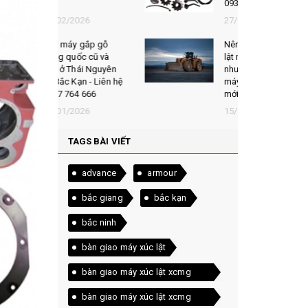
0937 764 666
026
27/10/2025
 gắp gỗ
Nên mua máy xúc
ốc cũ và
lật mới hay cũ? Ưu
hái Nguyên
nhược điểm của
ạn - Liên hệ
máy xúc lật cũ &
4 666
mới
026
15/10/2025
TAGS BÀI VIẾT
advance
armour
bắc giang
bắc kạn
bắc ninh
bàn giao máy xúc lật
bàn giao máy xúc lật xcmg
lw300kn
bàn giao máy xúc lật xcmg