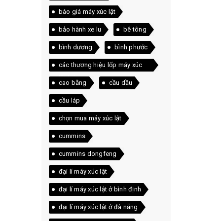
báo giá máy xúc lật
bảo hành xe lu
bê tông
bình dương
bình phước
các thương hiệu lốp máy xúc
lật hiện nay
cao bằng
cầu dầu
cầu láp
chọn mua máy xúc lật
cummins
cummins dongfeng
đại lí máy xúc lật
đại lí máy xúc lật ở bình định
đại lí máy xúc lật ở đà nẵng