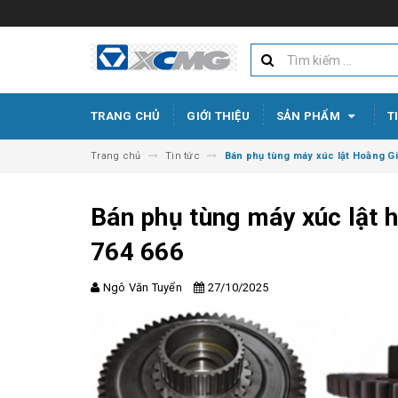
TRANG CHỦ
GIỚI THIỆU
SẢN PHẨM
T
Trang chủ
Tin tức
Bán phụ tùng máy xúc lật Hoằng Gia
Bán phụ tùng máy xúc lật h
764 666
Ngô Văn Tuyển
27/10/2025