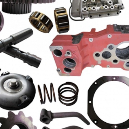
nay
01/02/2
Bán máy
trung qu
mới ở T
và Bắc K
0937 76
22/01/2