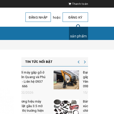
Thanh toán
ĐĂNG NHẬP
hoặc
ĐĂNG KÝ
sản phẩm
TIN TỨC NỔI BẬT
áy gắp gỗ ở
Đại lí bán máy đào
uang và Phú
gắp gỗ tại Lào Cai,
ên hệ 0937
Yên Bái - Liên hệ
0937 764 666
026
15/12/2025
hiệu máy
Bán phụ tùng máy
gầu 3.5 m3
xúc lật Hoằng Giai
trường hiện
chính hãng - Liên hệ