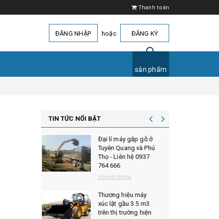
Thanh toán
ĐĂNG NHẬP
hoặc
ĐĂNG KÝ
sản phẩm
TIN TỨC NỔI BẬT
áy gắp gỗ ở
Đại lí bán máy đào
uang và Phú
gắp gỗ tại Lào Cai,
ên hệ 0937
Yên Bái - Liên hệ
0937 764 666
026
15/12/2025
hiệu máy
Bán phụ tùng máy
gầu 3.5 m3
xúc lật Hoằng Giai
trường hiện
chính hãng - Liên hệ