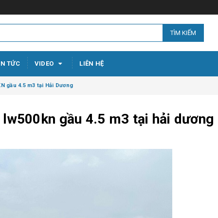
TÌM KIẾM
IN TỨC
VIDEO
LIÊN HỆ
N gầu 4.5 m3 tại Hải Dương
 lw500kn gầu 4.5 m3 tại hải dương
Đại lí m
Tuyên Q
Thọ - Li
764 666
22/02/2
Thương 
xúc lật 
trên thị 