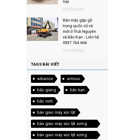
0937 764 666
026
27/10/2025
 gắp gỗ
Nên mua máy xúc
ốc cũ và
lật mới hay cũ? Ưu
hái Nguyên
nhược điểm của
ạn - Liên hệ
máy xúc lật cũ &
4 666
mới
026
15/10/2025
TAGS BÀI VIẾT
advance
armour
bắc giang
bắc kạn
bắc ninh
bàn giao máy xúc lật
bàn giao máy xúc lật xcmg
lw300kn
bàn giao máy xúc lật xcmg