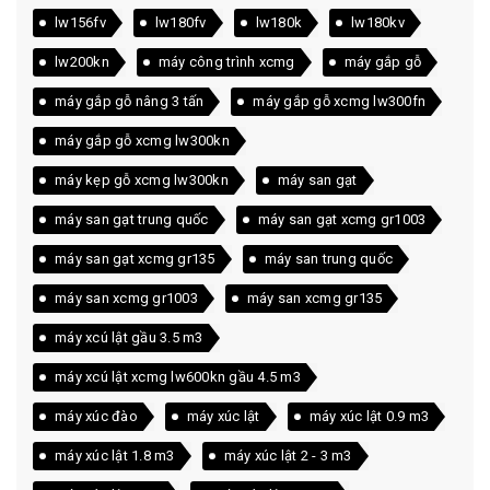
lw156fv
lw180fv
lw180k
lw180kv
lw200kn
máy công trình xcmg
máy gắp gỗ
máy gắp gỗ nâng 3 tấn
máy gắp gỗ xcmg lw300fn
máy gắp gỗ xcmg lw300kn
máy kẹp gỗ xcmg lw300kn
máy san gạt
máy san gạt trung quốc
máy san gạt xcmg gr1003
máy san gạt xcmg gr135
máy san trung quốc
máy san xcmg gr1003
máy san xcmg gr135
máy xcú lật gầu 3.5 m3
máy xcú lật xcmg lw600kn gầu 4.5 m3
máy xúc đào
máy xúc lật
máy xúc lật 0.9 m3
máy xúc lật 1.8 m3
máy xúc lật 2 - 3 m3