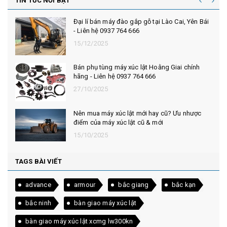
TIN TỨC NỔI BẬT
Đại lí bán máy đào gắp gỗ tại Lào Cai, Yên Bái
- Liên hệ 0937 764 666
15/12/2025
Bán phụ tùng máy xúc lật Hoằng Giai chính
hãng - Liên hệ 0937 764 666
27/10/2025
Nên mua máy xúc lật mới hay cũ? Ưu nhược
điểm của máy xúc lật cũ & mới
15/10/2025
TAGS BÀI VIẾT
advance
armour
bắc giang
bắc kạn
bắc ninh
bàn giao máy xúc lật
bàn giao máy xúc lật xcmg lw300kn