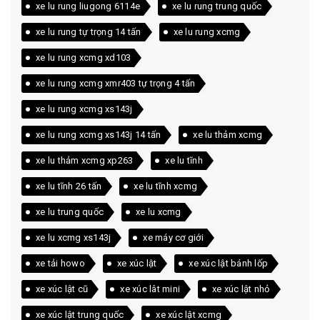
xe lu rung liugong 6114e
xe lu rung trung quốc
xe lu rung tự trọng 14 tấn
xe lu rung xcmg
xe lu rung xcmg xd103
xe lu rung xcmg xmr403 tự trọng 4 tấn
xe lu rung xcmg xs143j
xe lu rung xcmg xs143j 14 tấn
xe lu thảm xcmg
xe lu thảm xcmg xp263
xe lu tĩnh
xe lu tĩnh 26 tấn
xe lu tĩnh xcmg
xe lu trung quốc
xe lu xcmg
xe lu xcmg xs143j
xe máy cơ giới
xe tải howo
xe xúc lật
xe xúc lật bánh lốp
xe xúc lật cũ
xe xúc lât mini
xe xúc lật nhỏ
xe xúc lật trung quốc
xe xúc lật xcmg