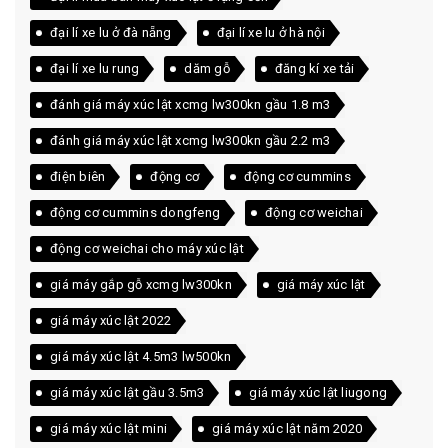
đại lí xe lu ở đà nẵng
đại lí xe lu ở hà nội
đại lí xe lu rung
dăm gỗ
đăng kí xe tải
đánh giá máy xúc lật xcmg lw300kn gầu 1.8 m3
đánh giá máy xúc lật xcmg lw300kn gầu 2.2 m3
điện biên
động cơ
động cơ cummins
động cơ cummins dongfeng
động cơ weichai
động cơ weichai cho máy xúc lật
giá máy gắp gỗ xcmg lw300kn
giá máy xúc lật
giá máy xúc lật 2022
giá máy xúc lật 4.5m3 lw500kn
giá máy xúc lật gầu 3.5m3
giá máy xúc lật liugong
giá máy xúc lật mini
giá máy xúc lật năm 2020