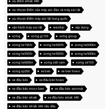
ưu điểm sitrak 440
ưu nhược điểm của máy xúc đào và máy xúc lật
ưu nhược điểm máy xúc lật trung quốc
vận hành máy xúc lật
weichai
xây dựng
xcmg
xcmg gr135
xcmg group
xcmg lw156fv
xcmg lw300fn
xcmg lw300kn
xcmg lw330fv
xcmg lw500fn
xcmg lw500kn
xcmg lw600kn
xcmg việt nam
xcmg xd103
xcmg xp263
xe ben
xe ben howo
xe đầu kéo
xe đầu kéo howo
xe đầu kéo mooc ben
xe đầu kéo sinotruk
xe đầu kéo sitrak
xe đầu kéo sitrak 440
xe đầu kéo sitrak 440 cầu dầu