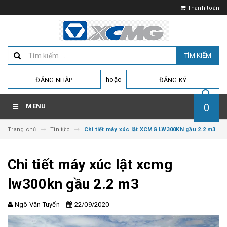
Thanh toán
TÌM KIẾM
hoặc
ĐĂNG NHẬP
ĐĂNG KÝ
0
MENU
Trang chủ
Tin tức
Chi tiết máy xúc lật XCMG LW300KN gầu 2.2 m3
Chi tiết máy xúc lật xcmg
lw300kn gầu 2.2 m3
Ngô Văn Tuyển
22/09/2020