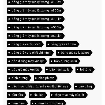
bảng giá máy xúc lật xcmg lw156fv
bảng giá máy xúc lật xcmg lw300fn
bảng giá máy xúc lật xcmg lw300kn
bảng giá máy xúc lật xcmg lw500fn
bảng giá máy xúc lật xcmg lw600kn
bảng giá xe đầu kéo
bảng giá xe howo
bảng giá xe lu ở hồ chí minh
bảng giá xe lu xcmg
bảo dưỡng máy xúc lật
bảo dưỡng xe lu
báo giá máy xúc lật
bảo hành xe lu
bê tông
bình dương
bình phước
các thương hiệu lốp máy xúc lật hiện nay
cao bằng
cầu dầu
cầu láp
chọn mua máy xúc lật
cummins
cummins dongfeng