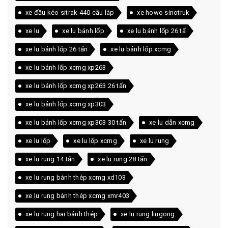
xe đầu kéo sitrak 440 cầu láp
xe howo sinotruk
xe lu
xe lu bánh lốp
xe lu bánh lốp 26 tấ
xe lu bánh lốp 26 tấn
xe lu bánh lốp xcmg
xe lu bánh lốp xcmg xp263
xe lu bánh lốp xcmg xp263 26 tấn
xe lu bánh lốp xcmg xp303
xe lu bánh lốp xcmg xp303 30 tấn
xe lu dẫn xcmg
xe lu lốp
xe lu lốp xcmg
xe lu rung
xe lu rung 14 tấn
xe lu rung 28 tấn
xe lu rung bánh thép xcmg xd103
xe lu rung bánh thép xcmg xmr403
xe lu rung hai bánh thép
xe lu rung liugong