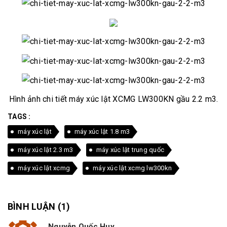
Hình ảnh chi tiết máy xúc lật XCMG LW300KN gầu 2.2 m3.
TAGS :
máy xúc lật
máy xúc lật 1.8 m3
máy xúc lật 2.3 m3
máy xúc lật trung quốc
máy xúc lật xcmg
máy xúc lật xcmg lw300kn
BÌNH LUẬN (
1
)
Nguyễn Quốc Huy