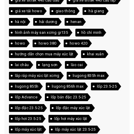
giá xe sitrak 440 cầu dầu
giá xe sitrak 440 cầu láp
giá xe tải howo
giao thông
hà giang
hà nội
hải dương
henan
hình ảnh máy san xcmg gr135
hồ chí minh
howo
howo 380
howo 420
hướng dẫn chọn mua máy xúc lật
khai xuân
lai châu
lạng sơn
lào cai
lắp ráp máy xúc lật xcmg
liugong 835h max
liugong 855h
liugong 856h max
lốp 23.5-25
lốp Advance
lốp bán đặc 23.5-25
lốp đặc 23.5-25
lốp đặc máy xúc lật
lốp hơi 23.5-25
lốp hơi máy xúc lật
lốp máy xúc lật
lốp máy xúc lật 23.5-25