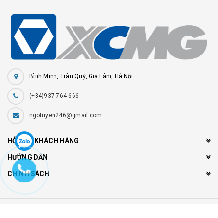
Bình Minh, Trâu Quỳ, Gia Lâm, Hà Nội
(+84)937 764 666
ngotuyen246@gmail.com
HỖ TRỢ KHÁCH HÀNG
HƯỚNG DẪN
CHÍNH SÁCH
© Bản quyền thuộc về
www.xemaycogioi.com