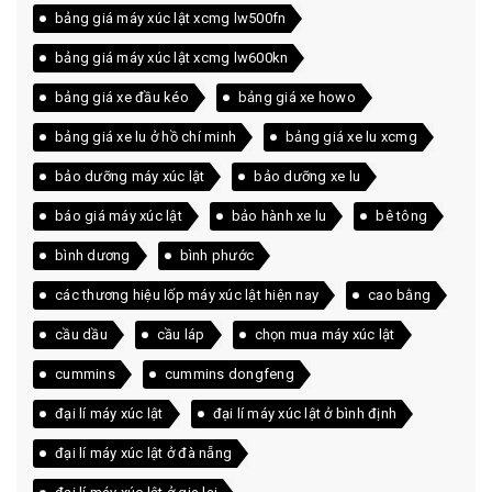
bảng giá máy xúc lật xcmg lw500fn
bảng giá máy xúc lật xcmg lw600kn
bảng giá xe đầu kéo
bảng giá xe howo
bảng giá xe lu ở hồ chí minh
bảng giá xe lu xcmg
bảo dưỡng máy xúc lật
bảo dưỡng xe lu
báo giá máy xúc lật
bảo hành xe lu
bê tông
bình dương
bình phước
các thương hiệu lốp máy xúc lật hiện nay
cao bằng
cầu dầu
cầu láp
chọn mua máy xúc lật
cummins
cummins dongfeng
đại lí máy xúc lật
đại lí máy xúc lật ở bình định
đại lí máy xúc lật ở đà nẵng