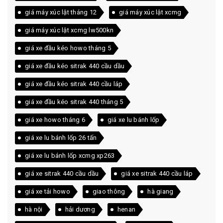
giá máy xúc lật tháng 12
giá máy xúc lật xcmg
giá máy xúc lật xcmg lw500kn
giá xe đầu kéo howo tháng 5
giá xe đầu kéo sitrak 440 cầu dầu
giá xe đầu kéo sitrak 440 cầu láp
giá xe đầu kéo sitrak 440 tháng 5
giá xe howo tháng 6
giá xe lu bánh lốp
giá xe lu bánh lốp 26 tấn
giá xe lu bánh lốp xcmg xp263
giá xe sitrak 440 cầu dầu
giá xe sitrak 440 cầu láp
giá xe tải howo
giao thông
hà giang
hà nội
hải dương
henan