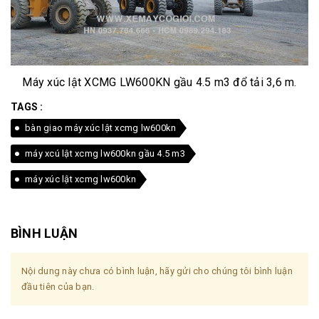
Máy xúc lật XCMG LW600KN gầu 4.5 m3 đổ tải 3,6 m.
TAGS :
bàn giao máy xúc lật xcmg lw600kn
máy xcú lật xcmg lw600kn gầu 4.5 m3
máy xúc lật xcmg lw600kn
BÌNH LUẬN
Nội dung này chưa có bình luận, hãy gửi cho chúng tôi bình luận
đầu tiên của bạn.