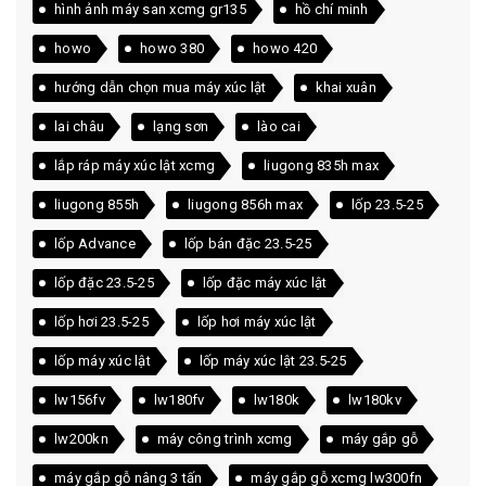
hình ảnh máy san xcmg gr135
hồ chí minh
howo
howo 380
howo 420
hướng dẫn chọn mua máy xúc lật
khai xuân
lai châu
lạng sơn
lào cai
lắp ráp máy xúc lật xcmg
liugong 835h max
liugong 855h
liugong 856h max
lốp 23.5-25
lốp Advance
lốp bán đặc 23.5-25
lốp đặc 23.5-25
lốp đặc máy xúc lật
lốp hơi 23.5-25
lốp hơi máy xúc lật
lốp máy xúc lật
lốp máy xúc lật 23.5-25
lw156fv
lw180fv
lw180k
lw180kv
lw200kn
máy công trình xcmg
máy gắp gỗ
máy gắp gỗ nâng 3 tấn
máy gắp gỗ xcmg lw300fn