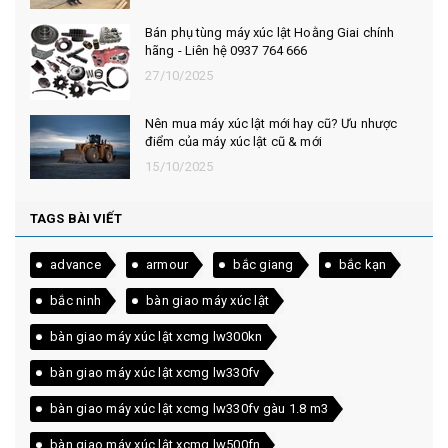
Bán phụ tùng máy xúc lật Hoằng Giai chính
hãng - Liên hệ 0937 764 666
27/10/2025
Nên mua máy xúc lật mới hay cũ? Ưu nhược
điểm của máy xúc lật cũ & mới
15/10/2025
TAGS BÀI VIẾT
advance
armour
bắc giang
bắc kạn
bắc ninh
bàn giao máy xúc lật
bàn giao máy xúc lật xcmg lw300kn
bàn giao máy xúc lật xcmg lw330fv
bàn giao máy xúc lật xcmg lw330fv gàu 1.8 m3
bàn giao máy xúc lật xcmg lw500fn