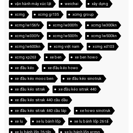
vận hành máy xúc lật
weichai
xây dựng
xcmg
xcmg gr135
xcmg group
xcmg lw156fv
xcmg lw300fn
xcmg lw300kn
xcmg lw330fv
xcmg lw500fn
xcmg lw500kn
xcmg lw600kn
xcmg việt nam
xcmg xd103
xcmg xp263
xe ben
xe ben howo
xe đầu kéo
xe đầu kéo howo
xe đầu kéo mooc ben
xe đầu kéo sinotruk
xe đầu kéo sitrak
xe đầu kéo sitrak 440
xe đầu kéo sitrak 440 cầu dầu
xe đầu kéo sitrak 440 cầu láp
xe howo sinotruk
xe lu
xe lu bánh lốp
xe lu bánh lốp 26 tấ
xe lu bánh lốp 26 tấn
xe lu bánh lốp xcmg