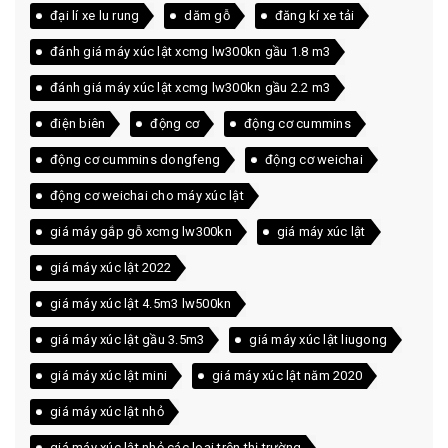
đại lí xe lu rung
dăm gỗ
đăng kí xe tải
đánh giá máy xúc lật xcmg lw300kn gầu 1.8 m3
đánh giá máy xúc lật xcmg lw300kn gầu 2.2 m3
điện biên
động cơ
động cơ cummins
động cơ cummins dongfeng
động cơ weichai
động cơ weichai cho máy xúc lật
giá máy gắp gỗ xcmg lw300kn
giá máy xúc lật
giá máy xúc lật 2022
giá máy xúc lật 4.5m3 lw500kn
giá máy xúc lật gầu 3.5m3
giá máy xúc lật liugong
giá máy xúc lật mini
giá máy xúc lật năm 2020
giá máy xúc lật nhỏ
giá máy xúc lật nhỏ các loại trên thị trường