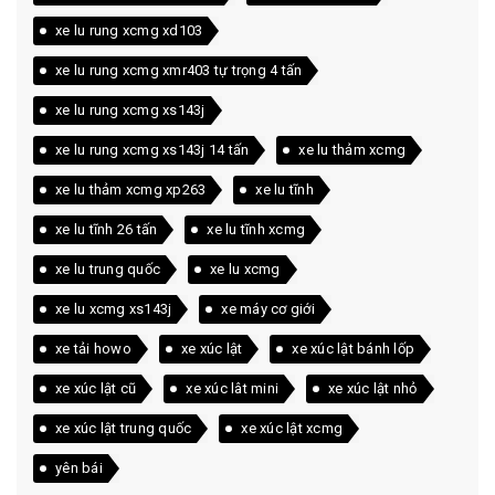
xe lu rung xcmg xd103
xe lu rung xcmg xmr403 tự trọng 4 tấn
xe lu rung xcmg xs143j
xe lu rung xcmg xs143j 14 tấn
xe lu thảm xcmg
xe lu thảm xcmg xp263
xe lu tĩnh
xe lu tĩnh 26 tấn
xe lu tĩnh xcmg
xe lu trung quốc
xe lu xcmg
xe lu xcmg xs143j
xe máy cơ giới
xe tải howo
xe xúc lật
xe xúc lật bánh lốp
xe xúc lật cũ
xe xúc lât mini
xe xúc lật nhỏ
xe xúc lật trung quốc
xe xúc lật xcmg
yên bái