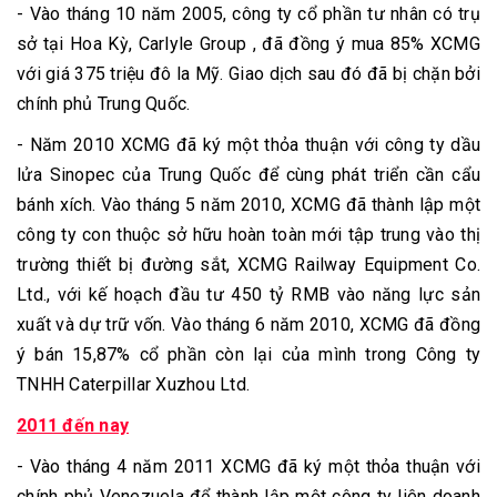
- Vào tháng 10 năm 2005, công ty cổ phần tư nhân có trụ
sở tại Hoa Kỳ, Carlyle Group , đã đồng ý mua 85% XCMG
với giá 375 triệu đô la Mỹ. Giao dịch sau đó đã bị chặn bởi
chính phủ Trung Quốc.
- Năm 2010 XCMG đã ký một thỏa thuận với công ty dầu
lửa Sinopec của Trung Quốc để cùng phát triển cần cẩu
bánh xích. Vào tháng 5 năm 2010, XCMG đã thành lập một
công ty con thuộc sở hữu hoàn toàn mới tập trung vào thị
trường thiết bị đường sắt, XCMG Railway Equipment Co.
Ltd., với kế hoạch đầu tư 450 tỷ RMB vào năng lực sản
xuất và dự trữ vốn. Vào tháng 6 năm 2010, XCMG đã đồng
ý bán 15,87% cổ phần còn lại của mình trong Công ty
TNHH Caterpillar Xuzhou Ltd.
2011 đến nay
- Vào tháng 4 năm 2011 XCMG đã ký một thỏa thuận với
chính phủ Venezuela để thành lập một công ty liên doanh