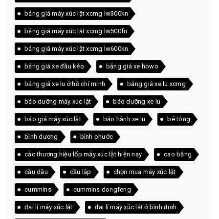
bảng giá máy xúc lật xcmg lw300kn
bảng giá máy xúc lật xcmg lw500fn
bảng giá máy xúc lật xcmg lw600kn
bảng giá xe đầu kéo
bảng giá xe howo
bảng giá xe lu ở hồ chí minh
bảng giá xe lu xcmg
bảo dưỡng máy xúc lật
bảo dưỡng xe lu
báo giá máy xúc lật
bảo hành xe lu
bê tông
bình dương
bình phước
các thương hiệu lốp máy xúc lật hiện nay
cao bằng
cầu dầu
cầu láp
chọn mua máy xúc lật
cummins
cummins dongfeng
đại lí máy xúc lật
đại lí máy xúc lật ở bình định