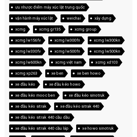
ưu nhược điểm máy xúc lật trung quốc
vận hành máy xúc lật
weichai
xây dựng
xcmg
xcmg gr135
xcmg group
xcmg lw156fv
xcmg lw300fn
xcmg lw300kn
xcmg lw330fv
xcmg lw500fn
xcmg lw500kn
xcmg lw600kn
xcmg việt nam
xcmg xd103
xcmg xp263
xe ben
xe ben howo
xe đầu kéo
xe đầu kéo howo
xe đầu kéo mooc ben
xe đầu kéo sinotruk
xe đầu kéo sitrak
xe đầu kéo sitrak 440
xe đầu kéo sitrak 440 cầu dầu
xe đầu kéo sitrak 440 cầu láp
xe howo sinotruk