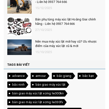
- Liên hệ 0937 764 666
15/12/2025
Bán phụ tùng máy xúc lật Hoằng Giai chính
hãng - Liên hệ 0937 764 666
27/10/2025
Nên mua máy xúc lật mới hay cũ? Ưu nhược
điểm của máy xúc lật cũ & mới
15/10/2025
TAGS BÀI VIẾT
advance
armour
bắc giang
bắc kạn
bắc ninh
bàn giao máy xúc lật
bàn giao máy xúc lật xcmg lw300kn
bàn giao máy xúc lật xcmg lw330fv