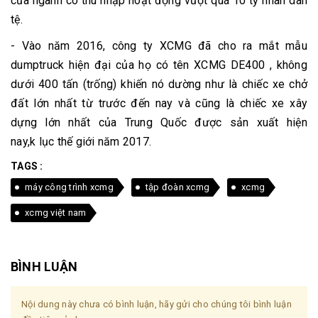
của ngành có thu nhập hoạt động vượt quá 10 tỷ nhân dân
tệ.
- Vào năm 2016, công ty XCMG đã cho ra mắt mẫu
dumptruck hiện đại của họ có tên XCMG DE400 , không
dưới 400 tấn (trống) khiến nó dường như là chiếc xe chở
đất lớn nhất từ ​​trước đến nay và cũng là chiếc xe xây
dựng lớn nhất của Trung Quốc được sản xuất hiện
nay,k lục thế giới năm 2017.
TAGS :
máy công trình xcmg
tập đoàn xcmg
xcmg
xcmg việt nam
BÌNH LUẬN
Nội dung này chưa có bình luận, hãy gửi cho chúng tôi bình luận