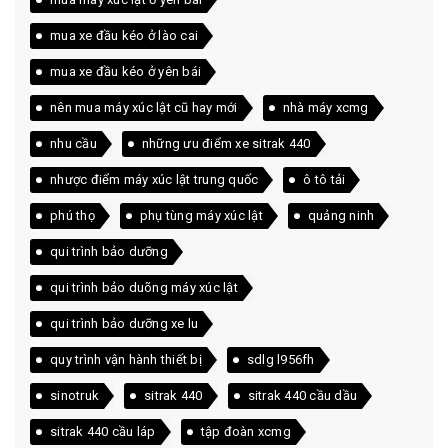
mua xe đầu kéo ở lào cai
mua xe đầu kéo ở yên bái
nên mua máy xúc lật cũ hay mới
nhà máy xcmg
nhu cầu
những ưu điểm xe sitrak 440
nhược điểm máy xúc lật trung quốc
ô tô tải
phú thọ
phụ tùng máy xúc lật
quảng ninh
qui trình bảo dưỡng
qui trình bảo duõng máy xúc lật
qui trình bảo dưỡng xe lu
quy trình vận hành thiết bị
sdlg l956fh
sinotruk
sitrak 440
sitrak 440 cầu dầu
sitrak 440 cầu láp
tập đoàn xcmg