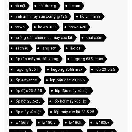
hà nội
hải dương
henan
hình ảnh máy san xcmg gr135
hồ chí minh
howo
howo 380
howo 420
hướng dẫn chọn mua máy xúc lật
khai xuân
lai châu
lạng sơn
lào cai
lắp ráp máy xúc lật xcmg
liugong 835h max
liugong 855h
liugong 856h max
lốp 23.5-25
lốp Advance
lốp bán đặc 23.5-25
lốp đặc 23.5-25
lốp đặc máy xúc lật
lốp hơi 23.5-25
lốp hơi máy xúc lật
lốp máy xúc lật
lốp máy xúc lật 23.5-25
lw156fv
lw180fv
lw180k
lw180kv