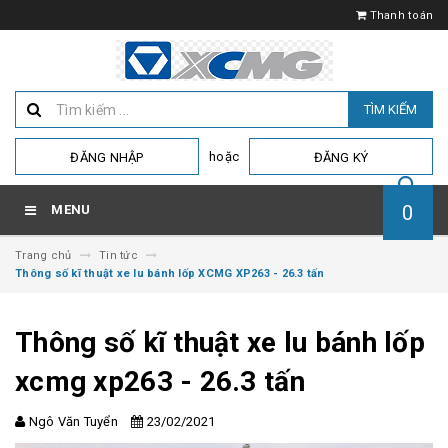
Thanh toán
TÌM KIẾM
hoặc
ĐĂNG NHẬP
ĐĂNG KÝ
0
MENU
Trang chủ
Tin tức
Thông số kĩ thuật xe lu bánh lốp XCMG XP263 - 26.3 tấn
Thông số kĩ thuật xe lu bánh lốp
xcmg xp263 - 26.3 tấn
Ngô Văn Tuyển
23/02/2021