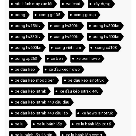
vận hành máy xúc lật
weichai
xây dựng
xcmg
xcmg gr135
xcmg group
xcmg lw156fv
xcmg lw300fn
xcmg lw300kn
xcmg lw330fv
xcmg lw500fn
xcmg lw500kn
xcmg lw600kn
xcmg việt nam
xcmg xd103
xcmg xp263
xe ben
xe ben howo
xe đầu kéo
xe đầu kéo howo
xe đầu kéo mooc ben
xe đầu kéo sinotruk
xe đầu kéo sitrak
xe đầu kéo sitrak 440
xe đầu kéo sitrak 440 cầu dầu
xe đầu kéo sitrak 440 cầu láp
xe howo sinotruk
xe lu
xe lu bánh lốp
xe lu bánh lốp 26 tấ
xe lu bánh lốp 26 tấn
xe lu bánh lốp xcmg