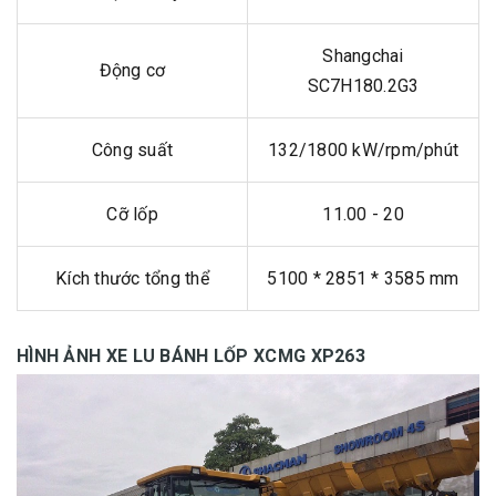
Shangchai
Động cơ
SC7H180.2G3
Công suất
132/1800 kW/rpm/phút
Cỡ lốp
11.00 - 20
Kích thước tổng thể
5100 * 2851 * 3585 mm
HÌNH ẢNH XE LU BÁNH LỐP XCMG XP263