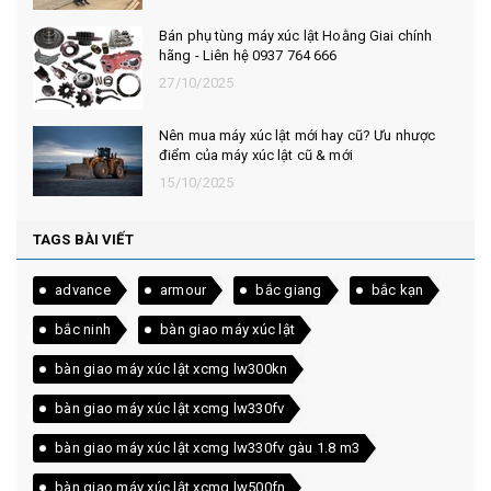
Bán phụ tùng máy xúc lật Hoằng Giai chính
hãng - Liên hệ 0937 764 666
27/10/2025
Nên mua máy xúc lật mới hay cũ? Ưu nhược
điểm của máy xúc lật cũ & mới
15/10/2025
TAGS BÀI VIẾT
advance
armour
bắc giang
bắc kạn
bắc ninh
bàn giao máy xúc lật
bàn giao máy xúc lật xcmg lw300kn
bàn giao máy xúc lật xcmg lw330fv
bàn giao máy xúc lật xcmg lw330fv gàu 1.8 m3
bàn giao máy xúc lật xcmg lw500fn