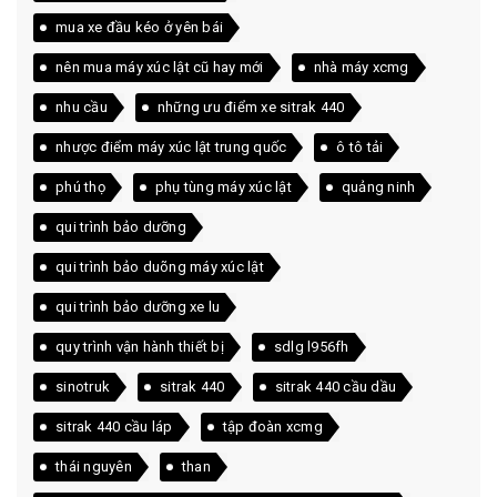
mua xe đầu kéo ở yên bái
nên mua máy xúc lật cũ hay mới
nhà máy xcmg
nhu cầu
những ưu điểm xe sitrak 440
nhược điểm máy xúc lật trung quốc
ô tô tải
phú thọ
phụ tùng máy xúc lật
quảng ninh
qui trình bảo dưỡng
qui trình bảo duõng máy xúc lật
qui trình bảo dưỡng xe lu
quy trình vận hành thiết bị
sdlg l956fh
sinotruk
sitrak 440
sitrak 440 cầu dầu
sitrak 440 cầu láp
tập đoàn xcmg
thái nguyên
than