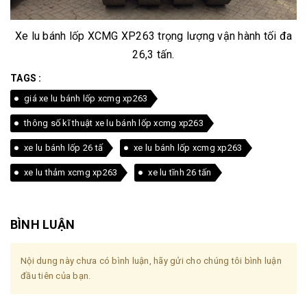
Xe lu bánh lốp XCMG XP263 trọng lượng vận hành tối đa
26,3 tấn.
TAGS :
giá xe lu bánh lốp xcmg xp263
thông số kĩ thuật xe lu bánh lốp xcmg xp263
xe lu bánh lốp 26 tấ
xe lu bánh lốp xcmg xp263
xe lu thảm xcmg xp263
xe lu tĩnh 26 tấn
BÌNH LUẬN
Nội dung này chưa có bình luận, hãy gửi cho chúng tôi bình luận
đầu tiên của bạn.