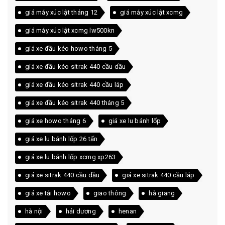
giá máy xúc lật tháng 12
giá máy xúc lật xcmg
giá máy xúc lật xcmg lw500kn
giá xe đầu kéo howo tháng 5
giá xe đầu kéo sitrak 440 cầu dầu
giá xe đầu kéo sitrak 440 cầu láp
giá xe đầu kéo sitrak 440 tháng 5
giá xe howo tháng 6
giá xe lu bánh lốp
giá xe lu bánh lốp 26 tấn
giá xe lu bánh lốp xcmg xp263
giá xe sitrak 440 cầu dầu
giá xe sitrak 440 cầu láp
giá xe tải howo
giao thông
hà giang
hà nội
hải dương
henan