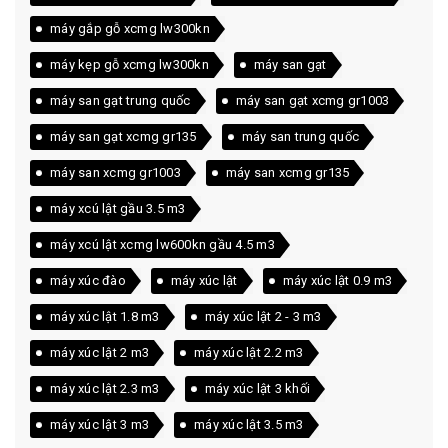
máy gắp gỗ xcmg lw300kn
máy kẹp gỗ xcmg lw300kn
máy san gạt
máy san gạt trung quốc
máy san gạt xcmg gr1003
máy san gạt xcmg gr135
máy san trung quốc
máy san xcmg gr1003
máy san xcmg gr135
máy xcú lật gầu 3.5 m3
máy xcú lật xcmg lw600kn gầu 4.5 m3
máy xúc đào
máy xúc lật
máy xúc lật 0.9 m3
máy xúc lật 1.8 m3
máy xúc lật 2 - 3 m3
máy xúc lật 2 m3
máy xúc lật 2.2 m3
máy xúc lật 2.3 m3
máy xúc lật 3 khối
máy xúc lật 3 m3
máy xúc lật 3.5 m3