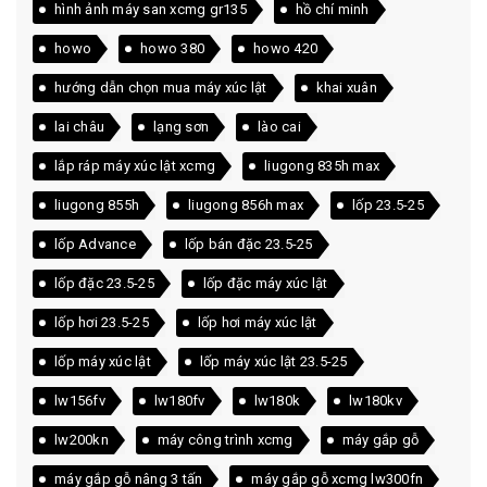
hình ảnh máy san xcmg gr135
hồ chí minh
howo
howo 380
howo 420
hướng dẫn chọn mua máy xúc lật
khai xuân
lai châu
lạng sơn
lào cai
lắp ráp máy xúc lật xcmg
liugong 835h max
liugong 855h
liugong 856h max
lốp 23.5-25
lốp Advance
lốp bán đặc 23.5-25
lốp đặc 23.5-25
lốp đặc máy xúc lật
lốp hơi 23.5-25
lốp hơi máy xúc lật
lốp máy xúc lật
lốp máy xúc lật 23.5-25
lw156fv
lw180fv
lw180k
lw180kv
lw200kn
máy công trình xcmg
máy gắp gỗ
máy gắp gỗ nâng 3 tấn
máy gắp gỗ xcmg lw300fn