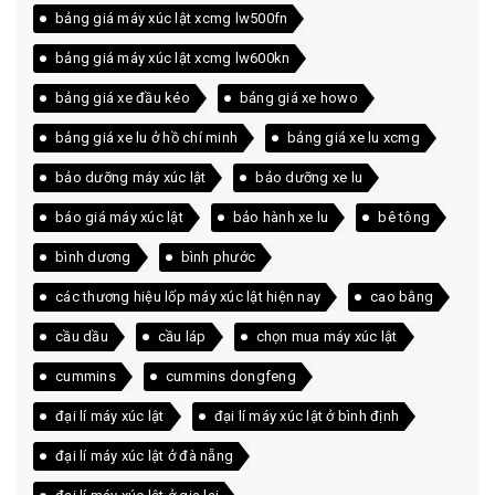
bảng giá máy xúc lật xcmg lw500fn
bảng giá máy xúc lật xcmg lw600kn
bảng giá xe đầu kéo
bảng giá xe howo
bảng giá xe lu ở hồ chí minh
bảng giá xe lu xcmg
bảo dưỡng máy xúc lật
bảo dưỡng xe lu
báo giá máy xúc lật
bảo hành xe lu
bê tông
bình dương
bình phước
các thương hiệu lốp máy xúc lật hiện nay
cao bằng
cầu dầu
cầu láp
chọn mua máy xúc lật
cummins
cummins dongfeng
đại lí máy xúc lật
đại lí máy xúc lật ở bình định
đại lí máy xúc lật ở đà nẵng