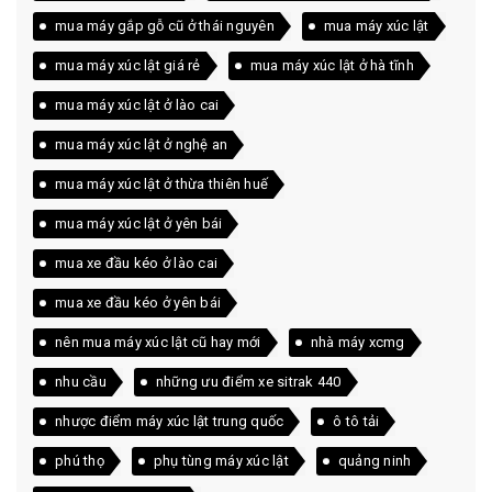
mua máy gắp gỗ cũ ở thái nguyên
mua máy xúc lật
mua máy xúc lật giá rẻ
mua máy xúc lật ở hà tĩnh
mua máy xúc lật ở lào cai
mua máy xúc lật ở nghệ an
mua máy xúc lật ở thừa thiên huế
mua máy xúc lật ở yên bái
mua xe đầu kéo ở lào cai
mua xe đầu kéo ở yên bái
nên mua máy xúc lật cũ hay mới
nhà máy xcmg
nhu cầu
những ưu điểm xe sitrak 440
nhược điểm máy xúc lật trung quốc
ô tô tải
phú thọ
phụ tùng máy xúc lật
quảng ninh