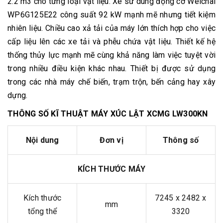
2.2 m3 cho từng loại vật liệu. Xe sử dung động cơ Weichai
WP6G125E22 công suất 92 kW mạnh mẽ nhưng tiết kiệm
nhiên liệu. Chiều cao xả tải của máy lớn thích hợp cho việc
cấp liệu lên các xe tải và phễu chứa vật liệu. Thiết kế hệ
thống thủy lực mạnh mẽ cùng khả năng làm việc tuyệt vời
trong nhiều điều kiện khác nhau. Thiết bị được sử dụng
trong các nhà máy chế biến, trạm trộn, bến cảng hay xây
dựng.
THÔNG SỐ KĨ THUẬT MÁY XÚC LẬT XCMG LW300KN
Nội dung
Đơn vị
Thông số
KÍCH THƯỚC MÁY
Kích thước
7245 x 2482 x
mm
tổng thể
3320