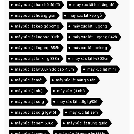
máy xúc lật hai chế độ đổ
máy xúc lật hai tầng đổ
máy xúc lật hoằng giai
máy xúc lật kẹp gỗ
máy xúc lật kẹp gỗ xcmg
máy xúc lật liugong
máy xúc lật liugong 835h
máy xúc lật liugong 842h
máy xúc lật liugong 855h
máy xúc lật lonking
máy xúc lật lonking 833n
máy xúc lật lw300kn
máy xúc lật lw500kn đổ cao 4.5m
máy xúc lật mini
máy xúc lật mới
máy xúc lật nâng 5 tấn
máy xúc lật nhật
máy xúc lật nhỏ
máy xúc lật sdlg
máy xúc lật sdlg lg936l
máy xúc lật sdlg lg946l
máy xúc lật sem
máy xúc lật sem 636d
máy xúc lật trung quốc
máy xúc lật xcmg
máy xúc lật xcmg lw156fv