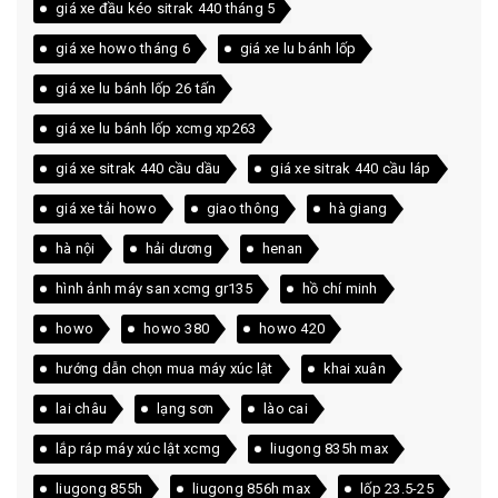
giá xe đầu kéo sitrak 440 tháng 5
giá xe howo tháng 6
giá xe lu bánh lốp
giá xe lu bánh lốp 26 tấn
giá xe lu bánh lốp xcmg xp263
giá xe sitrak 440 cầu dầu
giá xe sitrak 440 cầu láp
giá xe tải howo
giao thông
hà giang
hà nội
hải dương
henan
hình ảnh máy san xcmg gr135
hồ chí minh
howo
howo 380
howo 420
hướng dẫn chọn mua máy xúc lật
khai xuân
lai châu
lạng sơn
lào cai
lắp ráp máy xúc lật xcmg
liugong 835h max
liugong 855h
liugong 856h max
lốp 23.5-25