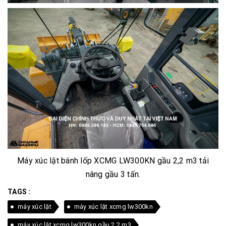
Máy xúc lật bánh lốp XCMG LW300KN gầu 2,2 m3 tải
nâng gầu 3 tấn.
TAGS :
máy xúc lật
máy xúc lật xcmg lw300kn
máy xúc lật xcmg lw300kn gầu 2.2 m3