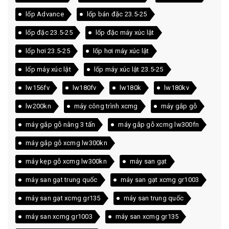
lốp Advance
lốp bán đặc 23.5-25
lốp đặc 23.5-25
lốp đặc máy xúc lật
lốp hơi 23.5-25
lốp hơi máy xúc lật
lốp máy xúc lật
lốp máy xúc lật 23.5-25
lw156fv
lw180fv
lw180k
lw180kv
lw200kn
máy công trình xcmg
máy gắp gỗ
máy gắp gỗ nâng 3 tấn
máy gắp gỗ xcmg lw300fn
máy gắp gỗ xcmg lw300kn
máy kẹp gỗ xcmg lw300kn
máy san gạt
máy san gạt trung quốc
máy san gạt xcmg gr1003
máy san gạt xcmg gr135
máy san trung quốc
máy san xcmg gr1003
máy san xcmg gr135