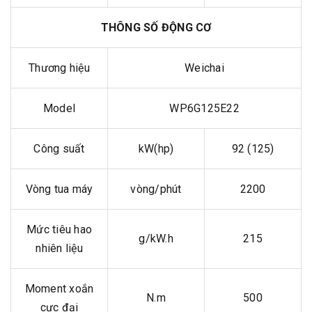
THÔNG SỐ ĐỘNG CƠ
Thương hiệu
Weichai
Model
WP6G125E22
Công suất
kW(hp)
92 (125)
Vòng tua máy
vòng/phút
2200
Mức tiêu hao
g/kW.h
215
nhiên liệu
Moment xoắn
N.m
500
cực đại