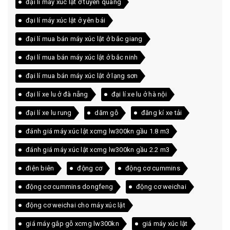
đại lí máy xúc lật ở tuyên quang
đại lí máy xúc lật ở yên bái
đại lí mua bán máy xúc lật ở bắc giang
đại lí mua bán máy xúc lật ở bắc ninh
đại lí mua bán máy xúc lật ở lạng sơn
đại lí xe lu ở đà nẵng
đại lí xe lu ở hà nội
đại lí xe lu rung
dăm gỗ
đăng kí xe tải
đánh giá máy xúc lật xcmg lw300kn gầu 1.8 m3
đánh giá máy xúc lật xcmg lw300kn gầu 2.2 m3
điện biên
động cơ
động cơ cummins
động cơ cummins dongfeng
động cơ weichai
động cơ weichai cho máy xúc lật
giá máy gắp gỗ xcmg lw300kn
giá máy xúc lật