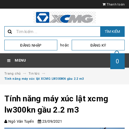
Thanh toán
TÌM KIẾM
hoặc
ĐĂNG NHẬP
ĐĂNG KÝ
0
MENU
Trang chủ
Tin tức
Tính năng máy xúc lật XCMG LW300KN gầu 2.2 m3
Tính năng máy xúc lật xcmg
lw300kn gầu 2.2 m3
Ngô Văn Tuyển
23/09/2021