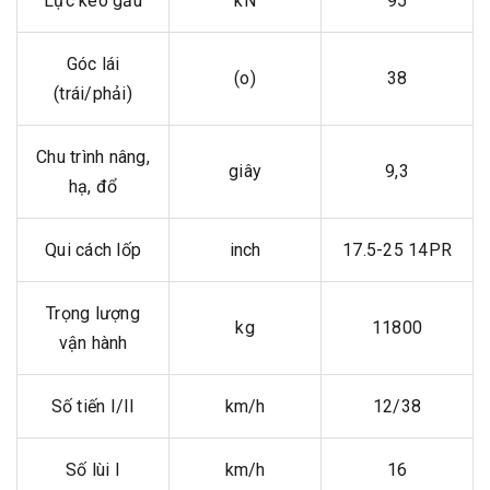
Lực kéo gầu
kN
95
Góc lái
(o)
38
(trái/phải)
Chu trình nâng,
giây
9,3
hạ, đổ
Qui cách lốp
inch
17.5-25 14PR
Trọng lượng
kg
11800
vận hành
Số tiến I/II
km/h
12/38
Số lùi I
km/h
16