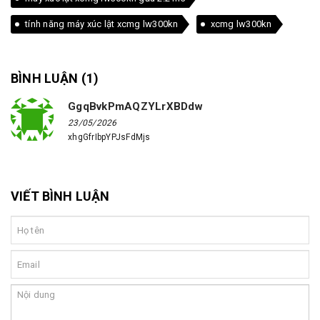
tính năng máy xúc lật xcmg lw300kn
xcmg lw300kn
BÌNH LUẬN (
1
)
GgqBvkPmAQZYLrXBDdw
23/05/2026
xhgGfrIbpYPJsFdMjs
VIẾT BÌNH LUẬN