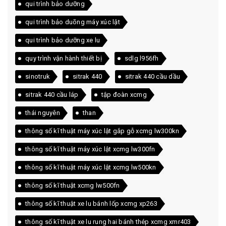
qui trình bảo dưỡng
qui trình bảo duõng máy xúc lật
qui trình bảo dưỡng xe lu
quy trình vận hành thiết bị
sdlg l956fh
sinotruk
sitrak 440
sitrak 440 cầu dầu
sitrak 440 cầu láp
tập đoàn xcmg
thái nguyên
than
thông số kĩ thuật máy xúc lật gắp gỗ xcmg lw300kn
thông số kĩ thuật máy xúc lật xcmg lw300fn
thông số kĩ thuật máy xúc lật xcmg lw500kn
thông số kĩ thuật xcmg lw500fn
thông số kĩ thuật xe lu bánh lốp xcmg xp263
thông số kĩ thuật xe lu rung hai bánh thép xcmg xmr403