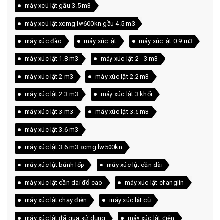
máy xcú lật gầu 3.5 m3
máy xcú lật xcmg lw600kn gầu 4.5 m3
máy xúc đào
máy xúc lật
máy xúc lật 0.9 m3
máy xúc lật 1.8 m3
máy xúc lật 2 - 3 m3
máy xúc lật 2 m3
máy xúc lật 2.2 m3
máy xúc lật 2.3 m3
máy xúc lật 3 khối
máy xúc lật 3 m3
máy xúc lật 3.5 m3
máy xúc lật 3.6 m3
máy xúc lật 3.6 m3 xcmg lw500kn
máy xúc lật bánh lốp
máy xúc lật cần dài
máy xúc lật cần dài đổ cao
máy xúc lật changlin
máy xúc lật chạy điện
máy xúc lật cũ
máy xúc lật đã qua sử dụng
máy xúc lật điện