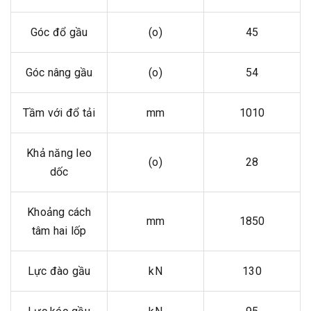
Góc đổ gầu
(o)
45
Góc nâng gầu
(o)
54
Tầm với đổ tải
mm
1010
Khả năng leo
(o)
28
dốc
Khoảng cách
mm
1850
tâm hai lốp
Lực đào gầu
kN
130